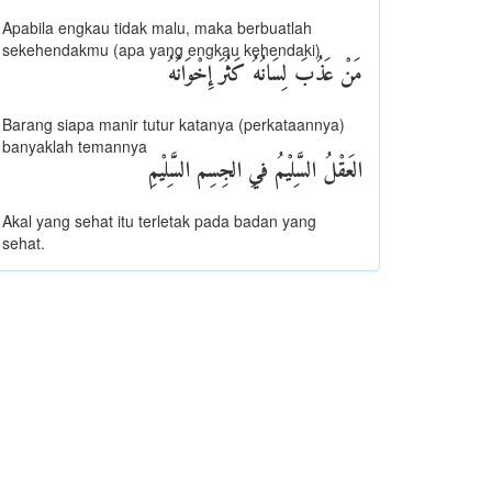
Apabila engkau tidak malu, maka berbuatlah
sekehendakmu (apa yang engkau kehendaki)
مَنْ عَذُبَ لِسَانُهُ كَثُرَ إِخْوَانُهُ
Barang siapa manir tutur katanya (perkataannya)
banyaklah temannya
ﺍﻟﻌَﻘْﻞُ ﺍﻟﺴَّﻠِﻴْﻢُ ﻓﻲِ ﺍﻟﺠِﺴِﻢ ﺍﻟﺴَّﻠِﻴْﻢِ
Akal yang sehat itu terletak pada badan yang
sehat.