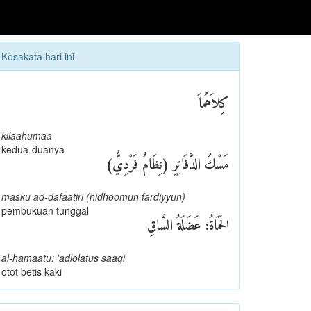
Kosakata hari ini
كِلاَهُماَ
kilaahumaa
kedua-duanya
مَسْكُ الدَّفَاتِرِ (نِظَامٌ فَرْدِيٌّ)
masku ad-dafaatiri (nidhoomun fardiyyun)
pembukuan tunggal
الحَمَاةُ: عَضَلَةُ السَّاقِ
al-hamaatu: 'adlolatus saaqi
otot betis kaki