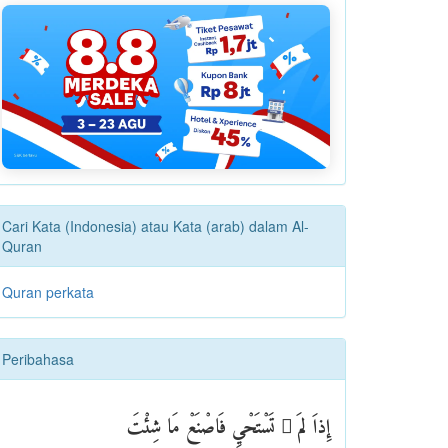
Cari Kata (Indonesia) atau Kata (arab) dalam Al-
Quran
Quran perkata
Peribahasa
إِذاَ لمَ ْ تَسْتَحْيِ فَاصْنَعْ مَا شِئْتَ